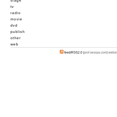
stage
tv
radio
movie
dvd
publish
other
web
feed/RSS2.0
[prof.sessya.com] webs