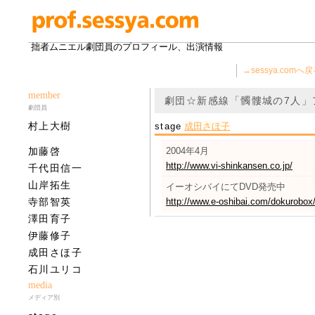
拙者ムニエル劇団員のプロフィール、出演情報
→sessya.comへ
member
劇団☆新感線「髑髏城の7人」
劇団員
村上大樹
stage
成田さほ子
加藤啓
2004年4月
http://www.vi-shinkansen.co.jp/
千代田信一
山岸拓生
イーオシバイにてDVD発売中
寺部智英
http://www.e-oshibai.com/dokurobox
澤田育子
伊藤修子
成田さほ子
石川ユリコ
media
メディア別