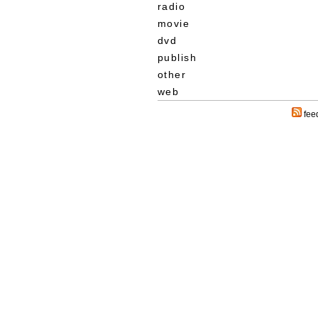
radio
movie
dvd
publish
other
web
fee