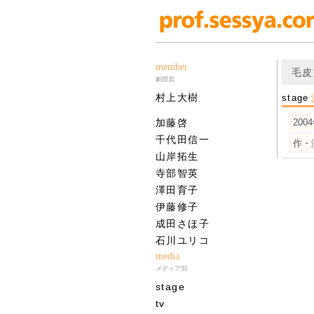
member
毛皮
劇団員
村上大樹
stage
加藤啓
200
千代田信一
作・
山岸拓生
寺部智英
澤田育子
伊藤修子
成田さほ子
石川ユリコ
media
メディア別
stage
tv