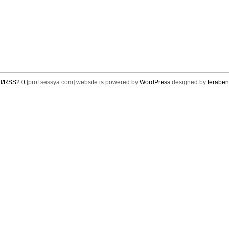
d/RSS2.0
[prof.sessya.com] website is powered by
WordPress
designed by
teraben