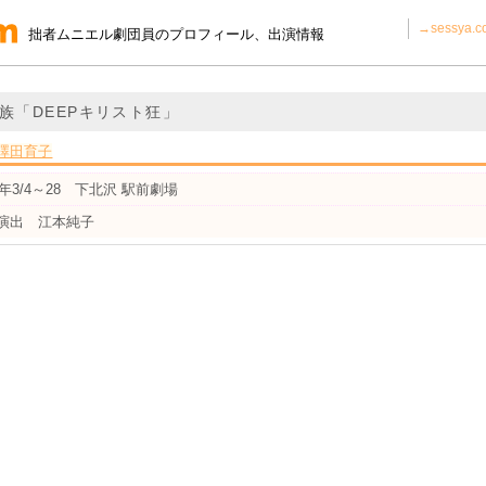
→sessya
拙者ムニエル劇団員のプロフィール、出演情報
族「DEEPキリスト狂」
澤田育子
4年3/4～28 下北沢 駅前劇場
演出 江本純子