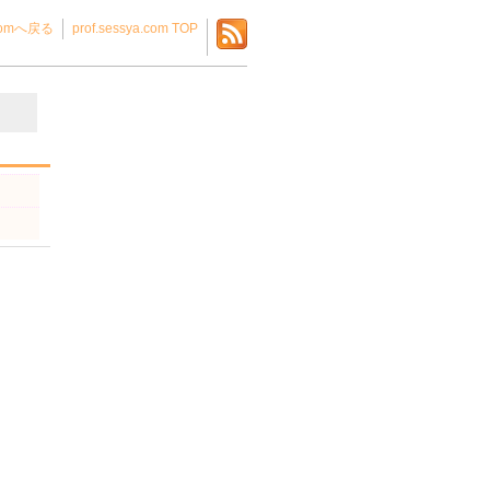
.comへ戻る
prof.sessya.com TOP