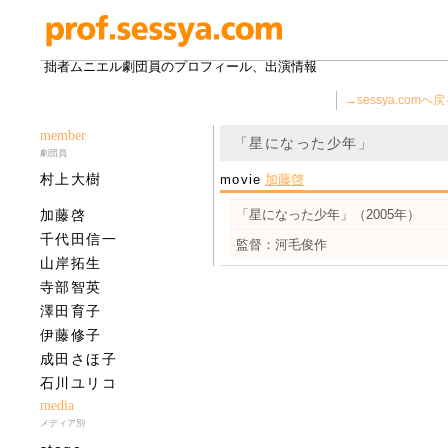
拙者ムニエル劇団員のプロフィール、出演情報
→sessya.comへ
member
「星になった少年」
劇団員
村上大樹
movie
加藤啓
加藤啓
「星になった少年」（2005年）
千代田信一
監督：河毛俊作
山岸拓生
寺部智英
澤田育子
伊藤修子
成田さほ子
石川ユリコ
media
メディア別