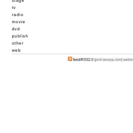
stage
tv
radio
movie
dvd
publish
other
web
feed/RSS2.0
[prof.sessya.com] webs