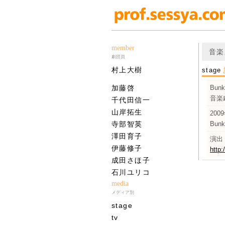
member
音楽
劇団員
村上大樹
stage
加藤啓
Bun
音楽
千代田信一
山岸拓生
200
寺部智英
Bun
澤田育子
演出
伊藤修子
http
成田さほ子
石川ユリコ
media
メディア別
stage
tv