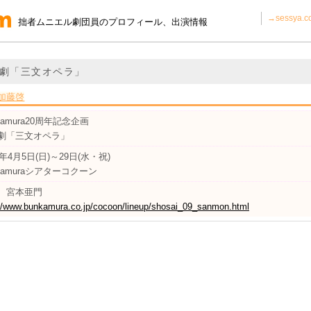
→sessya
拙者ムニエル劇団員のプロフィール、出演情報
劇「三文オペラ」
加藤啓
kamura20周年記念企画
劇「三文オペラ」
9年4月5日(日)～29日(水・祝)
kamuraシアターコクーン
 宮本亜門
://www.bunkamura.co.jp/cocoon/lineup/shosai_09_sanmon.html