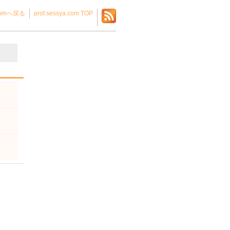
.comへ戻る
prof.sessya.com TOP