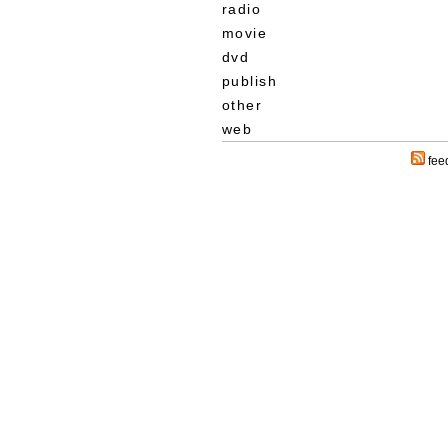
radio
movie
dvd
publish
other
web
fee