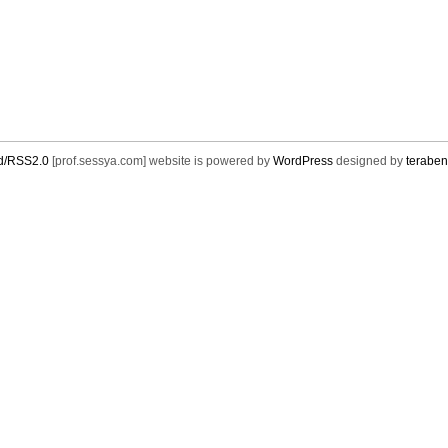
d/RSS2.0
[prof.sessya.com] website is powered by
WordPress
designed by
teraben