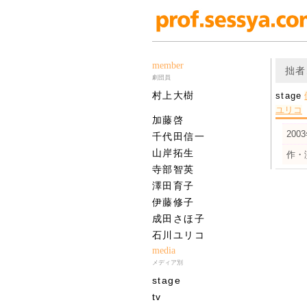
member
拙者
劇団員
村上大樹
stage
ユリコ
加藤啓
200
千代田信一
山岸拓生
作・
寺部智英
澤田育子
伊藤修子
成田さほ子
石川ユリコ
media
メディア別
stage
tv