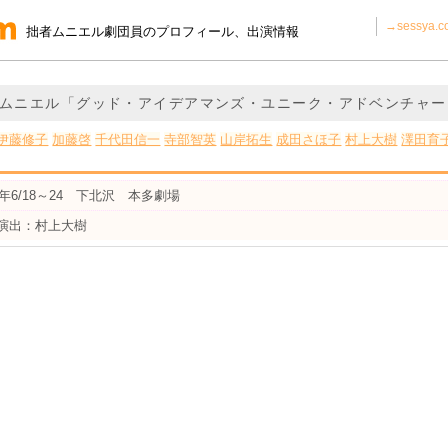
→sessya
拙者ムニエル劇団員のプロフィール、出演情報
ムニエル「グッド・アイデアマンズ・ユニーク・アドベンチャー
伊藤修子
加藤啓
千代田信一
寺部智英
山岸拓生
成田さほ子
村上大樹
澤田育
3年6/18～24 下北沢 本多劇場
演出：村上大樹