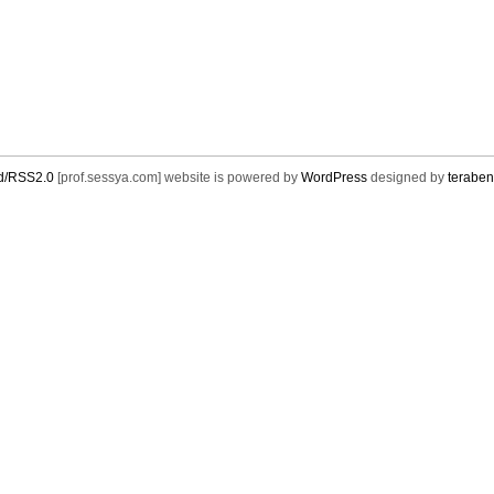
d/RSS2.0
[prof.sessya.com] website is powered by
WordPress
designed by
teraben