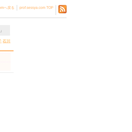
.comへ戻る
prof.sessya.com TOP
」
子
石川