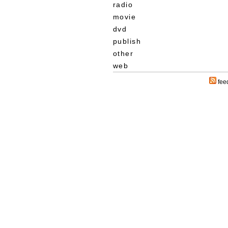
radio
movie
dvd
publish
other
web
fee